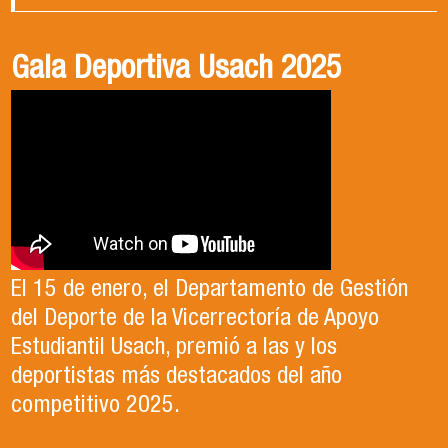
Gala Deportiva Usach 2025
Usach en el Territorio, capítulo 2
Candidatura Director de Escuela
2025-2026, Dr. Celso Sánchez.
El 15 de enero, el Departamento de Gestión
En este segundo capítulo conoceremos el
del Deporte de la Vicerrectoría de Apoyo
Proyecto Ludo Inclusión, liderado por el
Te invitamos a revisar el video de nuestro
Estudiantil Usach, premió a las y los
profesor Claudio Farías y estudiantes de
candidato , el Dr. Celso Sanchez para el cargo
deportistas más destacados del año
Pedagogía en Educación Física de la Facultad
de Director de Escuela período 2025-2026.
competitivo 2025.
de Ciencias Médicas de la Uni