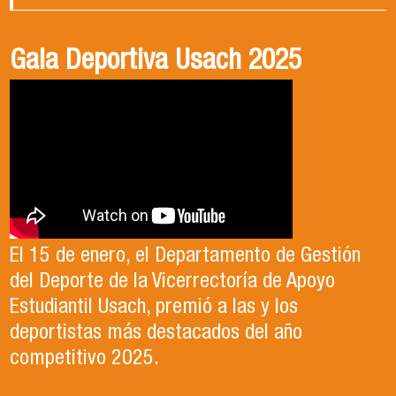
Gala Deportiva Usach 2025
Usach en el Territorio, capítulo 2
Candidatura Director de Escuela
2025-2026, Dr. Celso Sánchez.
El 15 de enero, el Departamento de Gestión
En este segundo capítulo conoceremos el
del Deporte de la Vicerrectoría de Apoyo
Proyecto Ludo Inclusión, liderado por el
Te invitamos a revisar el video de nuestro
Estudiantil Usach, premió a las y los
profesor Claudio Farías y estudiantes de
candidato , el Dr. Celso Sanchez para el cargo
deportistas más destacados del año
Pedagogía en Educación Física de la Facultad
de Director de Escuela período 2025-2026.
competitivo 2025.
de Ciencias Médicas de la Uni