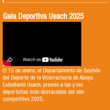
Gala Deportiva Usach 2025
Usach en el Territorio, capítulo 2
Candidatura Director de Escuela
2025-2026, Dr. Celso Sánchez.
El 15 de enero, el Departamento de Gestión
En este segundo capítulo conoceremos el
del Deporte de la Vicerrectoría de Apoyo
Proyecto Ludo Inclusión, liderado por el
Te invitamos a revisar el video de nuestro
Estudiantil Usach, premió a las y los
profesor Claudio Farías y estudiantes de
candidato , el Dr. Celso Sanchez para el cargo
deportistas más destacados del año
Pedagogía en Educación Física de la Facultad
de Director de Escuela período 2025-2026.
competitivo 2025.
de Ciencias Médicas de la Uni