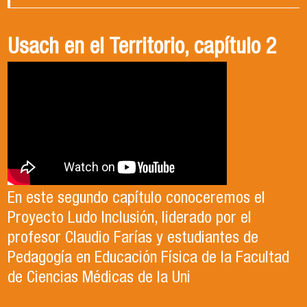
Gala Deportiva Usach 2025
Usach en el Territorio, capítulo 2
Candidatura Director de Escuela
2025-2026, Dr. Celso Sánchez.
El 15 de enero, el Departamento de Gestión
En este segundo capítulo conoceremos el
del Deporte de la Vicerrectoría de Apoyo
Proyecto Ludo Inclusión, liderado por el
Te invitamos a revisar el video de nuestro
Estudiantil Usach, premió a las y los
profesor Claudio Farías y estudiantes de
candidato , el Dr. Celso Sanchez para el cargo
deportistas más destacados del año
Pedagogía en Educación Física de la Facultad
de Director de Escuela período 2025-2026.
competitivo 2025.
de Ciencias Médicas de la Uni