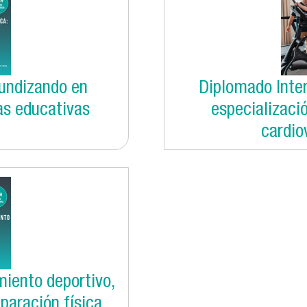
fundizando en
Diplomado Inter
as educativas
especializació
cardio
miento deportivo,
paración física.