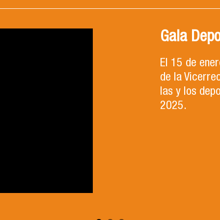
Gala Depo
El 15 de ene
de la Vicerre
las y los dep
2025.