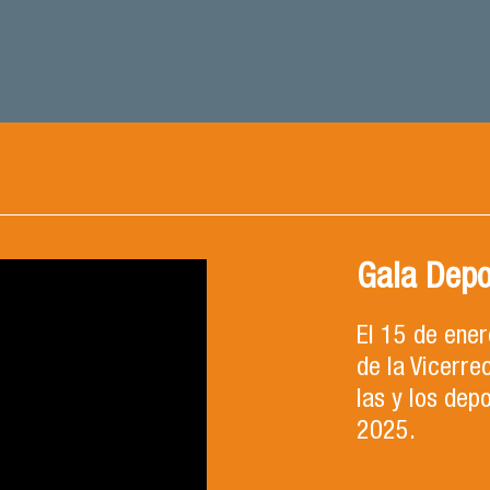
Gala Depo
El 15 de ene
de la Vicerre
las y los dep
2025.