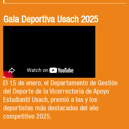
Gala Deportiva Usach 2025
Usach en el Territorio, capítulo 2
Candidatura Director de Escuela
2025-2026, Dr. Celso Sánchez.
El 15 de enero, el Departamento de Gestión
En este segundo capítulo conoceremos el
del Deporte de la Vicerrectoría de Apoyo
Proyecto Ludo Inclusión, liderado por el
Te invitamos a revisar el video de nuestro
Estudiantil Usach, premió a las y los
profesor Claudio Farías y estudiantes de
candidato , el Dr. Celso Sanchez para el cargo
deportistas más destacados del año
Pedagogía en Educación Física de la Facultad
de Director de Escuela período 2025-2026.
competitivo 2025.
de Ciencias Médicas de la Uni