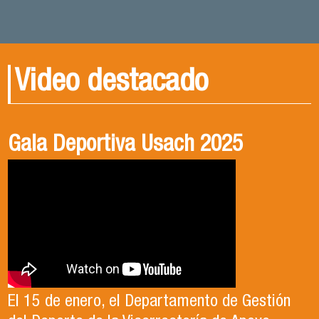
Video destacado
Gala Deportiva Usach 2025
Usach en el Territorio, capítulo 2
Candidatura Director de Escuela
2025-2026, Dr. Celso Sánchez.
El 15 de enero, el Departamento de Gestión
En este segundo capítulo conoceremos el