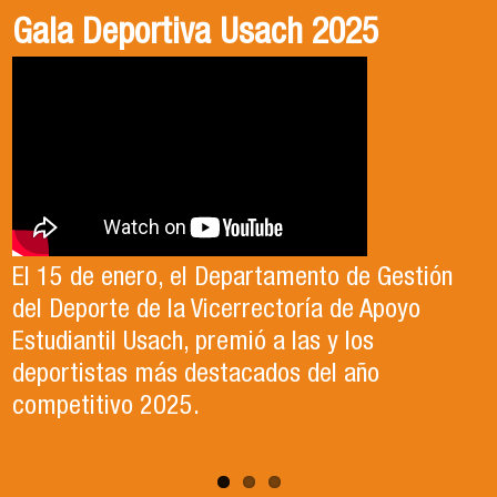
Gala Deportiva Usach 2025
Usach en el Territorio, capítulo 2
Candidatura Director de Escuela
2025-2026, Dr. Celso Sánchez.
El 15 de enero, el Departamento de Gestión
En este segundo capítulo conoceremos el
del Deporte de la Vicerrectoría de Apoyo
Proyecto Ludo Inclusión, liderado por el
Te invitamos a revisar el video de nuestro
Estudiantil Usach, premió a las y los
profesor Claudio Farías y estudiantes de
candidato , el Dr. Celso Sanchez para el cargo
deportistas más destacados del año
Pedagogía en Educación Física de la Facultad
de Director de Escuela período 2025-2026.
competitivo 2025.
de Ciencias Médicas de la Uni