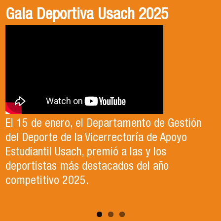
Gala Deportiva Usach 2025
Usach en el Territorio, capítulo 2
Candidatura Director de Escuela
2025-2026, Dr. Celso Sánchez.
El 15 de enero, el Departamento de Gestión
En este segundo capítulo conoceremos el
del Deporte de la Vicerrectoría de Apoyo
Proyecto Ludo Inclusión, liderado por el
Te invitamos a revisar el video de nuestro
Estudiantil Usach, premió a las y los
profesor Claudio Farías y estudiantes de
candidato , el Dr. Celso Sanchez para el cargo
deportistas más destacados del año
Pedagogía en Educación Física de la Facultad
de Director de Escuela período 2025-2026.
competitivo 2025.
de Ciencias Médicas de la Uni