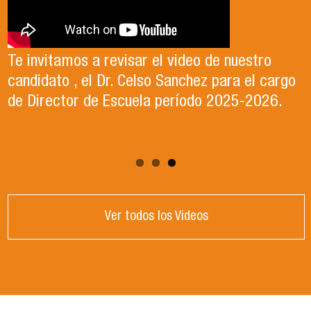
El 15 de enero, el Departamento de Gestión
En este segundo capítulo conoceremos el
del Deporte de la Vicerrectoría de Apoyo
Proyecto Ludo Inclusión, liderado por el
Te invitamos a revisar el video de nuestro
Estudiantil Usach, premió a las y los
profesor Claudio Farías y estudiantes de
candidato , el Dr. Celso Sanchez para el cargo
deportistas más destacados del año
Pedagogía en Educación Física de la Facultad
de Director de Escuela período 2025-2026.
competitivo 2025.
de Ciencias Médicas de la Uni
Ver todos los Videos