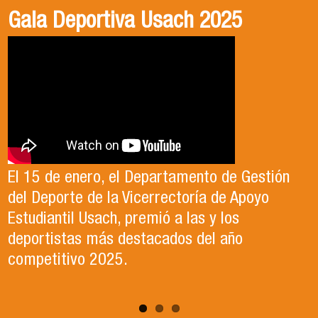
Gala Deportiva Usach 2025
Usach en el Territorio, capítulo 2
Candidatura Director de Escuela
2025-2026, Dr. Celso Sánchez.
El 15 de enero, el Departamento de Gestión
En este segundo capítulo conoceremos el
del Deporte de la Vicerrectoría de Apoyo
Proyecto Ludo Inclusión, liderado por el
Te invitamos a revisar el video de nuestro
Estudiantil Usach, premió a las y los
profesor Claudio Farías y estudiantes de
candidato , el Dr. Celso Sanchez para el cargo
deportistas más destacados del año
Pedagogía en Educación Física de la Facultad
de Director de Escuela período 2025-2026.
competitivo 2025.
de Ciencias Médicas de la Uni