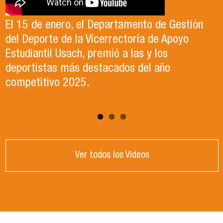
El 15 de enero, el Departamento de Gestión
En este segundo capítulo conoceremos el
del Deporte de la Vicerrectoría de Apoyo
Proyecto Ludo Inclusión, liderado por el
Te invitamos a revisar el video de nuestro
Estudiantil Usach, premió a las y los
profesor Claudio Farías y estudiantes de
candidato , el Dr. Celso Sanchez para el cargo
deportistas más destacados del año
Pedagogía en Educación Física de la Facultad
de Director de Escuela período 2025-2026.
competitivo 2025.
de Ciencias Médicas de la Uni
Ver todos los Videos