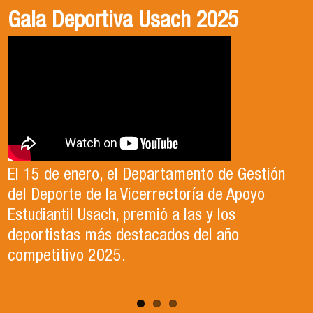
Gala Deportiva Usach 2025
Usach en el Territorio, capítulo 2
Candidatura Director de Escuela
2025-2026, Dr. Celso Sánchez.
El 15 de enero, el Departamento de Gestión
En este segundo capítulo conoceremos el
del Deporte de la Vicerrectoría de Apoyo
Proyecto Ludo Inclusión, liderado por el
Te invitamos a revisar el video de nuestro
Estudiantil Usach, premió a las y los
profesor Claudio Farías y estudiantes de
candidato , el Dr. Celso Sanchez para el cargo
deportistas más destacados del año
Pedagogía en Educación Física de la Facultad
de Director de Escuela período 2025-2026.
competitivo 2025.
de Ciencias Médicas de la Uni