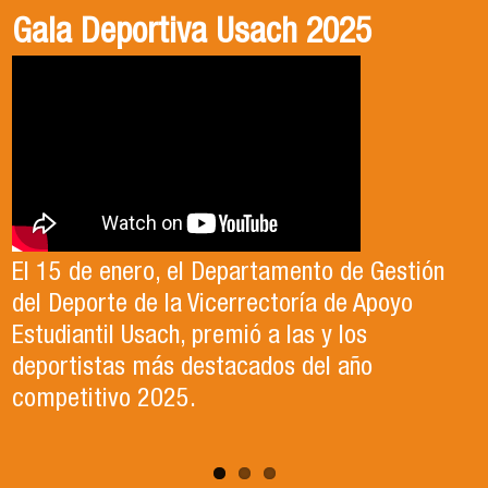
Gala Deportiva Usach 2025
Usach en el Territorio, capítulo 2
Candidatura Director de Escuela
2025-2026, Dr. Celso Sánchez.
El 15 de enero, el Departamento de Gestión
En este segundo capítulo conoceremos el
del Deporte de la Vicerrectoría de Apoyo
Proyecto Ludo Inclusión, liderado por el
Te invitamos a revisar el video de nuestro
Estudiantil Usach, premió a las y los
profesor Claudio Farías y estudiantes de
candidato , el Dr. Celso Sanchez para el cargo
deportistas más destacados del año
Pedagogía en Educación Física de la Facultad
de Director de Escuela período 2025-2026.
competitivo 2025.
de Ciencias Médicas de la Uni