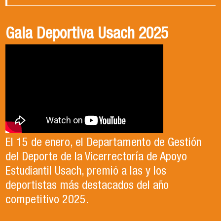
Gala Deportiva Usach 2025
Usach en el Territorio, capítulo 2
Candidatura Director de Escuela
2025-2026, Dr. Celso Sánchez.
El 15 de enero, el Departamento de Gestión
En este segundo capítulo conoceremos el
del Deporte de la Vicerrectoría de Apoyo
Proyecto Ludo Inclusión, liderado por el
Te invitamos a revisar el video de nuestro
Estudiantil Usach, premió a las y los
profesor Claudio Farías y estudiantes de
candidato , el Dr. Celso Sanchez para el cargo
deportistas más destacados del año
Pedagogía en Educación Física de la Facultad
de Director de Escuela período 2025-2026.
competitivo 2025.
de Ciencias Médicas de la Uni