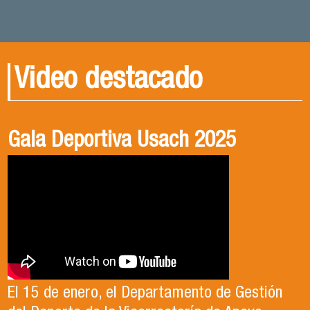
Video destacado
Gala Deportiva Usach 2025
Usach en el Territorio, capítulo 2
Candidatura Director de Escuela
2025-2026, Dr. Celso Sánchez.
El 15 de enero, el Departamento de Gestión
En este segundo capítulo conoceremos el