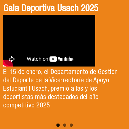
Gala Deportiva Usach 2025
Usach en el Territorio, capítulo 2
Candidatura Director de Escuela
2025-2026, Dr. Celso Sánchez.
El 15 de enero, el Departamento de Gestión
En este segundo capítulo conoceremos el
del Deporte de la Vicerrectoría de Apoyo
Proyecto Ludo Inclusión, liderado por el
Te invitamos a revisar el video de nuestro
Estudiantil Usach, premió a las y los
profesor Claudio Farías y estudiantes de
candidato , el Dr. Celso Sanchez para el cargo
deportistas más destacados del año
Pedagogía en Educación Física de la Facultad
de Director de Escuela período 2025-2026.
competitivo 2025.
de Ciencias Médicas de la Uni