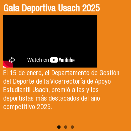
Gala Deportiva Usach 2025
Usach en el Territorio, capítulo 2
Candidatura Director de Escuela
2025-2026, Dr. Celso Sánchez.
El 15 de enero, el Departamento de Gestión
En este segundo capítulo conoceremos el
del Deporte de la Vicerrectoría de Apoyo
Proyecto Ludo Inclusión, liderado por el
Te invitamos a revisar el video de nuestro
Estudiantil Usach, premió a las y los
profesor Claudio Farías y estudiantes de
candidato , el Dr. Celso Sanchez para el cargo
deportistas más destacados del año
Pedagogía en Educación Física de la Facultad
de Director de Escuela período 2025-2026.
competitivo 2025.
de Ciencias Médicas de la Uni