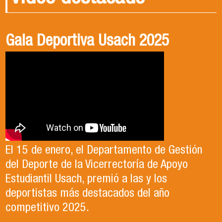
Gala Deportiva Usach 2025
Usach en el Territorio, capítulo 2
Candidatura Director de Escuela
2025-2026, Dr. Celso Sánchez.
El 15 de enero, el Departamento de Gestión
En este segundo capítulo conoceremos el
del Deporte de la Vicerrectoría de Apoyo
Proyecto Ludo Inclusión, liderado por el
Te invitamos a revisar el video de nuestro
Estudiantil Usach, premió a las y los
profesor Claudio Farías y estudiantes de
candidato , el Dr. Celso Sanchez para el cargo
deportistas más destacados del año
Pedagogía en Educación Física de la Facultad
de Director de Escuela período 2025-2026.
competitivo 2025.
de Ciencias Médicas de la Uni