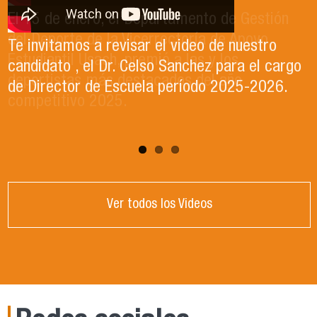
El 15 de enero, el Departamento de Gestión
En este segundo capítulo conoceremos el
del Deporte de la Vicerrectoría de Apoyo
Proyecto Ludo Inclusión, liderado por el
Te invitamos a revisar el video de nuestro
Estudiantil Usach, premió a las y los
profesor Claudio Farías y estudiantes de
candidato , el Dr. Celso Sanchez para el cargo
deportistas más destacados del año
Pedagogía en Educación Física de la Facultad
de Director de Escuela período 2025-2026.
competitivo 2025.
de Ciencias Médicas de la Uni
Ver todos los Videos