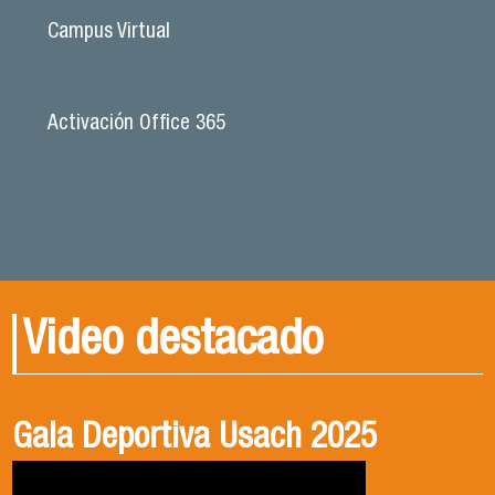
Campus Virtual
Activación Office 365
Video destacado
Gala Deportiva Usach 2025
Usach en el Territorio, capítulo 2
Candidatura Director de Escuela
2025-2026, Dr. Celso Sánchez.