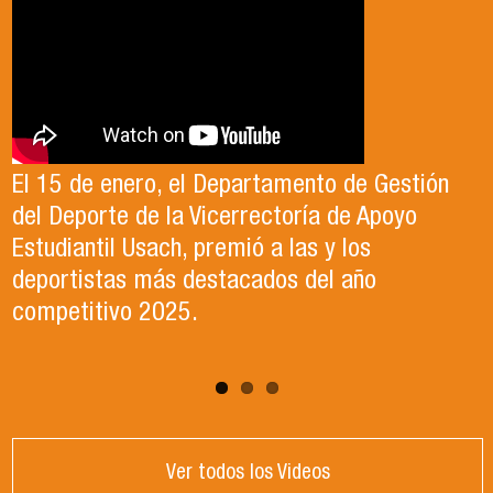
El 15 de enero, el Departamento de Gestión
En este segundo capítulo conoceremos el
del Deporte de la Vicerrectoría de Apoyo
Proyecto Ludo Inclusión, liderado por el
Te invitamos a revisar el video de nuestro
Estudiantil Usach, premió a las y los
profesor Claudio Farías y estudiantes de
candidato , el Dr. Celso Sanchez para el cargo
deportistas más destacados del año
Pedagogía en Educación Física de la Facultad
de Director de Escuela período 2025-2026.
competitivo 2025.
de Ciencias Médicas de la Uni
Ver todos los Videos