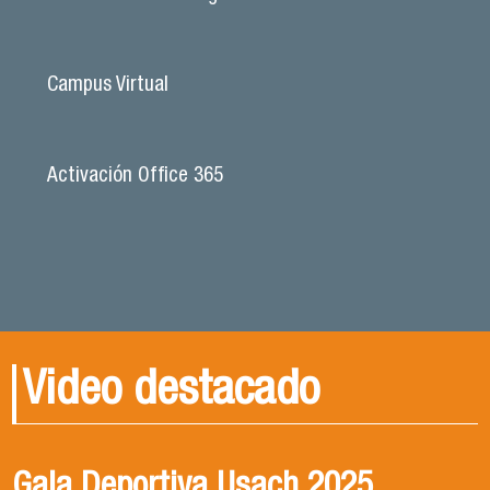
Campus Virtual
Activación Office 365
Video destacado
Gala Deportiva Usach 2025
Usach en el Territorio, capítulo 2
Candidatura Director de Escuela