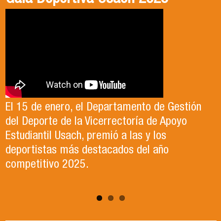
2025-2026, Dr. Celso Sánchez.
El 15 de enero, el Departamento de Gestión
En este segundo capítulo conoceremos el
del Deporte de la Vicerrectoría de Apoyo
Proyecto Ludo Inclusión, liderado por el
Te invitamos a revisar el video de nuestro
Estudiantil Usach, premió a las y los
profesor Claudio Farías y estudiantes de
candidato , el Dr. Celso Sanchez para el cargo
deportistas más destacados del año
Pedagogía en Educación Física de la Facultad
de Director de Escuela período 2025-2026.
competitivo 2025.
de Ciencias Médicas de la Uni