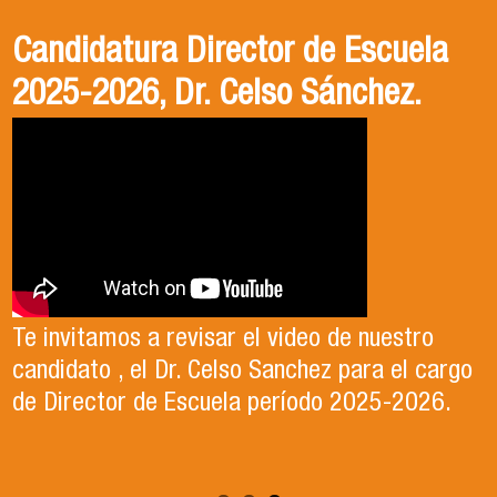
Gala Deportiva Usach 2025
Usach en el Territorio, capítulo 2
Candidatura Director de Escuela
2025-2026, Dr. Celso Sánchez.
El 15 de enero, el Departamento de Gestión
En este segundo capítulo conoceremos el
del Deporte de la Vicerrectoría de Apoyo
Proyecto Ludo Inclusión, liderado por el
Te invitamos a revisar el video de nuestro
Estudiantil Usach, premió a las y los
profesor Claudio Farías y estudiantes de
candidato , el Dr. Celso Sanchez para el cargo
deportistas más destacados del año
Pedagogía en Educación Física de la Facultad
de Director de Escuela período 2025-2026.
competitivo 2025.
de Ciencias Médicas de la Uni