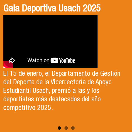
Gala Deportiva Usach 2025
Usach en el Territorio, capítulo 2
Candidatura Director de Escuela
2025-2026, Dr. Celso Sánchez.
El 15 de enero, el Departamento de Gestión
En este segundo capítulo conoceremos el
del Deporte de la Vicerrectoría de Apoyo
Proyecto Ludo Inclusión, liderado por el
Te invitamos a revisar el video de nuestro
Estudiantil Usach, premió a las y los
profesor Claudio Farías y estudiantes de
candidato , el Dr. Celso Sanchez para el cargo
deportistas más destacados del año
Pedagogía en Educación Física de la Facultad
de Director de Escuela período 2025-2026.
competitivo 2025.
de Ciencias Médicas de la Uni