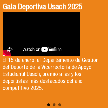
Gala Deportiva Usach 2025
Usach en el Territorio, capítulo 2
Candidatura Director de Escuela
2025-2026, Dr. Celso Sánchez.
El 15 de enero, el Departamento de Gestión
En este segundo capítulo conoceremos el
del Deporte de la Vicerrectoría de Apoyo
Proyecto Ludo Inclusión, liderado por el
Te invitamos a revisar el video de nuestro
Estudiantil Usach, premió a las y los
profesor Claudio Farías y estudiantes de
candidato , el Dr. Celso Sanchez para el cargo
deportistas más destacados del año
Pedagogía en Educación Física de la Facultad
de Director de Escuela período 2025-2026.
competitivo 2025.
de Ciencias Médicas de la Uni