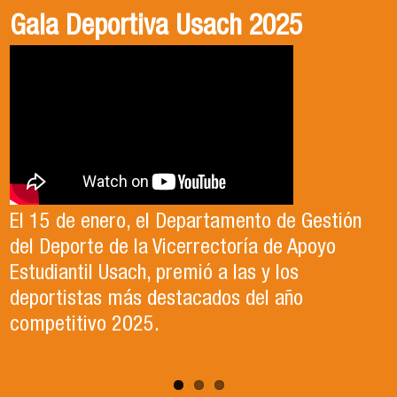
Gala Deportiva Usach 2025
Usach en el Territorio, capítulo 2
Candidatura Director de Escuela
2025-2026, Dr. Celso Sánchez.
El 15 de enero, el Departamento de Gestión
En este segundo capítulo conoceremos el
del Deporte de la Vicerrectoría de Apoyo
Proyecto Ludo Inclusión, liderado por el
Te invitamos a revisar el video de nuestro
Estudiantil Usach, premió a las y los
profesor Claudio Farías y estudiantes de
candidato , el Dr. Celso Sanchez para el cargo
deportistas más destacados del año
Pedagogía en Educación Física de la Facultad
de Director de Escuela período 2025-2026.
competitivo 2025.
de Ciencias Médicas de la Uni