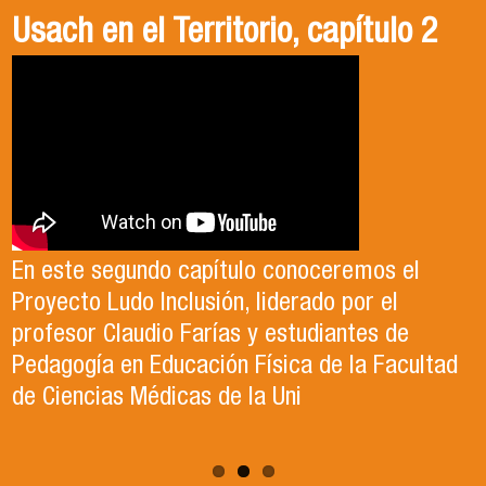
Gala Deportiva Usach 2025
Usach en el Territorio, capítulo 2
Candidatura Director de Escuela
2025-2026, Dr. Celso Sánchez.
El 15 de enero, el Departamento de Gestión
En este segundo capítulo conoceremos el
del Deporte de la Vicerrectoría de Apoyo
Proyecto Ludo Inclusión, liderado por el
Te invitamos a revisar el video de nuestro
Estudiantil Usach, premió a las y los
profesor Claudio Farías y estudiantes de
candidato , el Dr. Celso Sanchez para el cargo
deportistas más destacados del año
Pedagogía en Educación Física de la Facultad
de Director de Escuela período 2025-2026.
competitivo 2025.
de Ciencias Médicas de la Uni