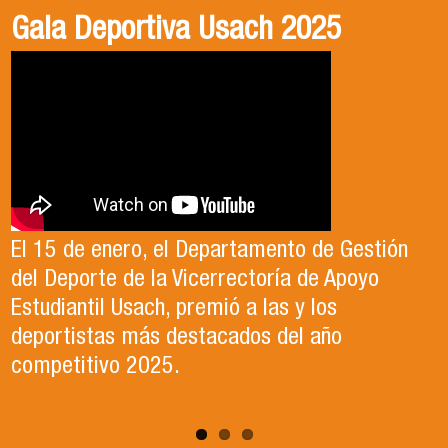
Gala Deportiva Usach 2025
Usach en el Territorio, capítulo 2
Candidatura Director de Escuela
2025-2026, Dr. Celso Sánchez.
El 15 de enero, el Departamento de Gestión
En este segundo capítulo conoceremos el
del Deporte de la Vicerrectoría de Apoyo
Proyecto Ludo Inclusión, liderado por el
Te invitamos a revisar el video de nuestro
Estudiantil Usach, premió a las y los
profesor Claudio Farías y estudiantes de
candidato , el Dr. Celso Sanchez para el cargo
deportistas más destacados del año
Pedagogía en Educación Física de la Facultad
de Director de Escuela período 2025-2026.
competitivo 2025.
de Ciencias Médicas de la Uni