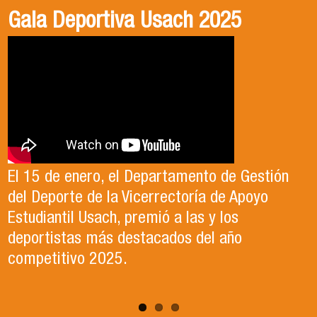
Gala Deportiva Usach 2025
Usach en el Territorio, capítulo 2
Candidatura Director de Escuela
2025-2026, Dr. Celso Sánchez.
El 15 de enero, el Departamento de Gestión
En este segundo capítulo conoceremos el
del Deporte de la Vicerrectoría de Apoyo
Proyecto Ludo Inclusión, liderado por el
Te invitamos a revisar el video de nuestro
Estudiantil Usach, premió a las y los
profesor Claudio Farías y estudiantes de
candidato , el Dr. Celso Sanchez para el cargo
deportistas más destacados del año
Pedagogía en Educación Física de la Facultad
de Director de Escuela período 2025-2026.
competitivo 2025.
de Ciencias Médicas de la Uni