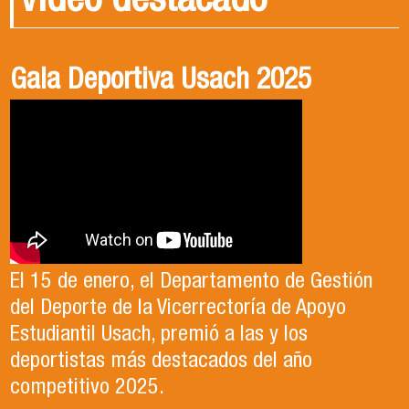
Video destacado
Gala Deportiva Usach 2025
Usach en el Territorio, capítulo 2
Candidatura Director de Escuela
2025-2026, Dr. Celso Sánchez.
El 15 de enero, el Departamento de Gestión
En este segundo capítulo conoceremos el
del Deporte de la Vicerrectoría de Apoyo
Proyecto Ludo Inclusión, liderado por el
Te invitamos a revisar el video de nuestro
Estudiantil Usach, premió a las y los
profesor Claudio Farías y estudiantes de
candidato , el Dr. Celso Sanchez para el cargo
deportistas más destacados del año
Pedagogía en Educación Física de la Facultad
de Director de Escuela período 2025-2026.
competitivo 2025.
de Ciencias Médicas de la Uni