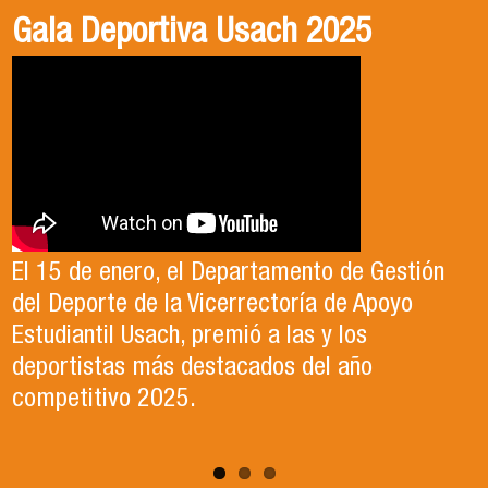
Gala Deportiva Usach 2025
Usach en el Territorio, capítulo 2
Candidatura Director de Escuela
2025-2026, Dr. Celso Sánchez.
El 15 de enero, el Departamento de Gestión
En este segundo capítulo conoceremos el
del Deporte de la Vicerrectoría de Apoyo
Proyecto Ludo Inclusión, liderado por el
Te invitamos a revisar el video de nuestro
Estudiantil Usach, premió a las y los
profesor Claudio Farías y estudiantes de
candidato , el Dr. Celso Sanchez para el cargo
deportistas más destacados del año
Pedagogía en Educación Física de la Facultad
de Director de Escuela período 2025-2026.
competitivo 2025.
de Ciencias Médicas de la Uni