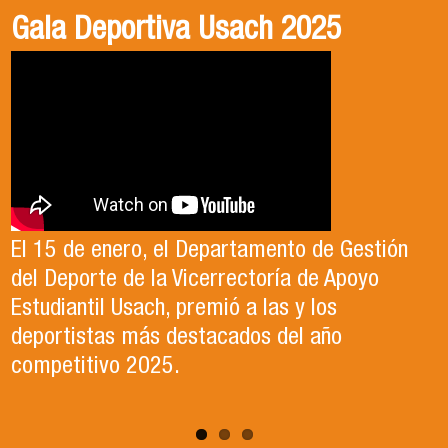
Gala Deportiva Usach 2025
Usach en el Territorio, capítulo 2
Candidatura Director de Escuela
2025-2026, Dr. Celso Sánchez.
El 15 de enero, el Departamento de Gestión
En este segundo capítulo conoceremos el
del Deporte de la Vicerrectoría de Apoyo
Proyecto Ludo Inclusión, liderado por el
Te invitamos a revisar el video de nuestro
Estudiantil Usach, premió a las y los
profesor Claudio Farías y estudiantes de
candidato , el Dr. Celso Sanchez para el cargo
deportistas más destacados del año
Pedagogía en Educación Física de la Facultad
de Director de Escuela período 2025-2026.
competitivo 2025.
de Ciencias Médicas de la Uni