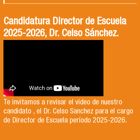
Gala Deportiva Usach 2025
Usach en el Territorio, capítulo 2
Candidatura Director de Escuela
2025-2026, Dr. Celso Sánchez.
El 15 de enero, el Departamento de Gestión
En este segundo capítulo conoceremos el
del Deporte de la Vicerrectoría de Apoyo
Proyecto Ludo Inclusión, liderado por el
Te invitamos a revisar el video de nuestro
Estudiantil Usach, premió a las y los
profesor Claudio Farías y estudiantes de
candidato , el Dr. Celso Sanchez para el cargo
deportistas más destacados del año
Pedagogía en Educación Física de la Facultad
de Director de Escuela período 2025-2026.
competitivo 2025.
de Ciencias Médicas de la Uni