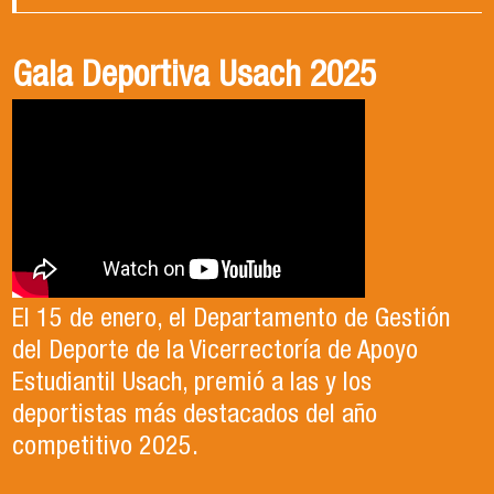
Gala Deportiva Usach 2025
Usach en el Territorio, capítulo 2
Candidatura Director de Escuela
2025-2026, Dr. Celso Sánchez.
El 15 de enero, el Departamento de Gestión
En este segundo capítulo conoceremos el
del Deporte de la Vicerrectoría de Apoyo
Proyecto Ludo Inclusión, liderado por el
Te invitamos a revisar el video de nuestro
Estudiantil Usach, premió a las y los
profesor Claudio Farías y estudiantes de
candidato , el Dr. Celso Sanchez para el cargo
deportistas más destacados del año
Pedagogía en Educación Física de la Facultad
de Director de Escuela período 2025-2026.
competitivo 2025.
de Ciencias Médicas de la Uni