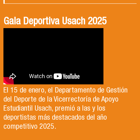
Gala Deportiva Usach 2025
Usach en el Territorio, capítulo 2
Candidatura Director de Escuela
2025-2026, Dr. Celso Sánchez.
El 15 de enero, el Departamento de Gestión
En este segundo capítulo conoceremos el
del Deporte de la Vicerrectoría de Apoyo
Proyecto Ludo Inclusión, liderado por el
Te invitamos a revisar el video de nuestro
Estudiantil Usach, premió a las y los
profesor Claudio Farías y estudiantes de
candidato , el Dr. Celso Sanchez para el cargo
deportistas más destacados del año
Pedagogía en Educación Física de la Facultad
de Director de Escuela período 2025-2026.
competitivo 2025.
de Ciencias Médicas de la Uni