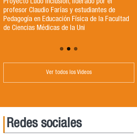
del Deporte de la Vicerrectoría de Apoyo
Proyecto Ludo Inclusión, liderado por el
Te invitamos a revisar el video de nuestro
Estudiantil Usach, premió a las y los
profesor Claudio Farías y estudiantes de
candidato , el Dr. Celso Sanchez para el cargo
deportistas más destacados del año
Pedagogía en Educación Física de la Facultad
de Director de Escuela período 2025-2026.
competitivo 2025.
de Ciencias Médicas de la Uni
Ver todos los Videos
Redes sociales