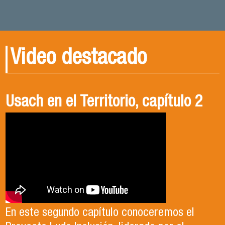
Video destacado
Gala Deportiva Usach 2025
Usach en el Territorio, capítulo 2
Candidatura Director de Escuela
2025-2026, Dr. Celso Sánchez.
El 15 de enero, el Departamento de Gestión
En este segundo capítulo conoceremos el