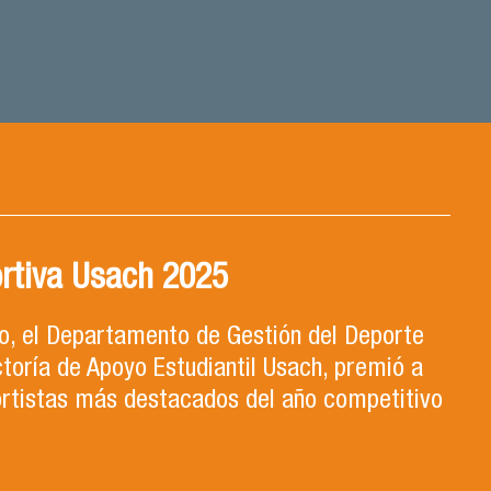
rtiva Usach 2025
l Territorio, capítulo 2
ro, el Departamento de Gestión del Deporte
ndo capítulo conoceremos el Proyecto Ludo
ctoría de Apoyo Estudiantil Usach, premió a
erado por el profesor Claudio Farías y
ortistas más destacados del año competitivo
e Pedagogía en Educación Física de la
iencias Médicas de la Uni