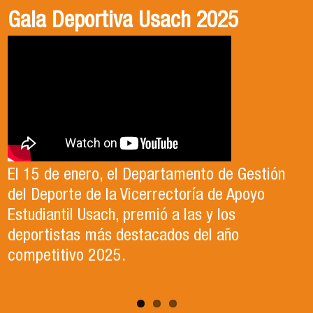
Gala Deportiva Usach 2025
Usach en el Territorio, capítulo 2
Candidatura Director de Escuela
2025-2026, Dr. Celso Sánchez.
El 15 de enero, el Departamento de Gestión
En este segundo capítulo conoceremos el
del Deporte de la Vicerrectoría de Apoyo
Proyecto Ludo Inclusión, liderado por el
Te invitamos a revisar el video de nuestro
Estudiantil Usach, premió a las y los
profesor Claudio Farías y estudiantes de
candidato , el Dr. Celso Sanchez para el cargo
deportistas más destacados del año
Pedagogía en Educación Física de la Facultad
de Director de Escuela período 2025-2026.
competitivo 2025.
de Ciencias Médicas de la Uni