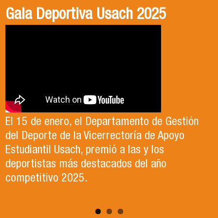
Gala Deportiva Usach 2025
Usach en el Territorio, capítulo 2
Candidatura Director de Escuela
2025-2026, Dr. Celso Sánchez.
El 15 de enero, el Departamento de Gestión
En este segundo capítulo conoceremos el
del Deporte de la Vicerrectoría de Apoyo
Proyecto Ludo Inclusión, liderado por el
Te invitamos a revisar el video de nuestro
Estudiantil Usach, premió a las y los
profesor Claudio Farías y estudiantes de
candidato , el Dr. Celso Sanchez para el cargo
deportistas más destacados del año
Pedagogía en Educación Física de la Facultad
de Director de Escuela período 2025-2026.
competitivo 2025.
de Ciencias Médicas de la Uni