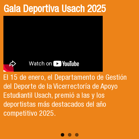
Gala Deportiva Usach 2025
Usach en el Territorio, capítulo 2
Candidatura Director de Escuela
2025-2026, Dr. Celso Sánchez.
El 15 de enero, el Departamento de Gestión
En este segundo capítulo conoceremos el
del Deporte de la Vicerrectoría de Apoyo
Proyecto Ludo Inclusión, liderado por el
Te invitamos a revisar el video de nuestro
Estudiantil Usach, premió a las y los
profesor Claudio Farías y estudiantes de
candidato , el Dr. Celso Sanchez para el cargo
deportistas más destacados del año
Pedagogía en Educación Física de la Facultad
de Director de Escuela período 2025-2026.
competitivo 2025.
de Ciencias Médicas de la Uni