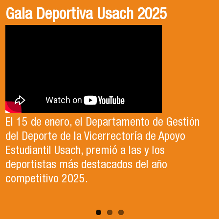
Gala Deportiva Usach 2025
Usach en el Territorio, capítulo 2
Candidatura Director de Escuela
2025-2026, Dr. Celso Sánchez.
El 15 de enero, el Departamento de Gestión
En este segundo capítulo conoceremos el
del Deporte de la Vicerrectoría de Apoyo
Proyecto Ludo Inclusión, liderado por el
Te invitamos a revisar el video de nuestro
Estudiantil Usach, premió a las y los
profesor Claudio Farías y estudiantes de
candidato , el Dr. Celso Sanchez para el cargo
deportistas más destacados del año
Pedagogía en Educación Física de la Facultad
de Director de Escuela período 2025-2026.
competitivo 2025.
de Ciencias Médicas de la Uni