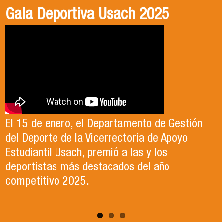
Gala Deportiva Usach 2025
Usach en el Territorio, capítulo 2
Candidatura Director de Escuela
2025-2026, Dr. Celso Sánchez.
El 15 de enero, el Departamento de Gestión
En este segundo capítulo conoceremos el
del Deporte de la Vicerrectoría de Apoyo
Proyecto Ludo Inclusión, liderado por el
Te invitamos a revisar el video de nuestro
Estudiantil Usach, premió a las y los
profesor Claudio Farías y estudiantes de
candidato , el Dr. Celso Sanchez para el cargo
deportistas más destacados del año
Pedagogía en Educación Física de la Facultad
de Director de Escuela período 2025-2026.
competitivo 2025.
de Ciencias Médicas de la Uni