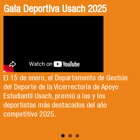
Gala Deportiva Usach 2025
Usach en el Territorio, capítulo 2
Candidatura Director de Escuela
2025-2026, Dr. Celso Sánchez.
El 15 de enero, el Departamento de Gestión
En este segundo capítulo conoceremos el
del Deporte de la Vicerrectoría de Apoyo
Proyecto Ludo Inclusión, liderado por el
Te invitamos a revisar el video de nuestro
Estudiantil Usach, premió a las y los
profesor Claudio Farías y estudiantes de
candidato , el Dr. Celso Sanchez para el cargo
deportistas más destacados del año
Pedagogía en Educación Física de la Facultad
de Director de Escuela período 2025-2026.
competitivo 2025.
de Ciencias Médicas de la Uni