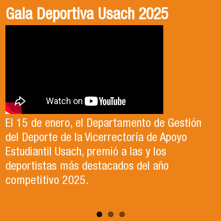
Gala Deportiva Usach 2025
Usach en el Territorio, capítulo 2
Candidatura Director de Escuela
2025-2026, Dr. Celso Sánchez.
El 15 de enero, el Departamento de Gestión
En este segundo capítulo conoceremos el
del Deporte de la Vicerrectoría de Apoyo
Proyecto Ludo Inclusión, liderado por el
Te invitamos a revisar el video de nuestro
Estudiantil Usach, premió a las y los
profesor Claudio Farías y estudiantes de
candidato , el Dr. Celso Sanchez para el cargo
deportistas más destacados del año
Pedagogía en Educación Física de la Facultad
de Director de Escuela período 2025-2026.
competitivo 2025.
de Ciencias Médicas de la Uni