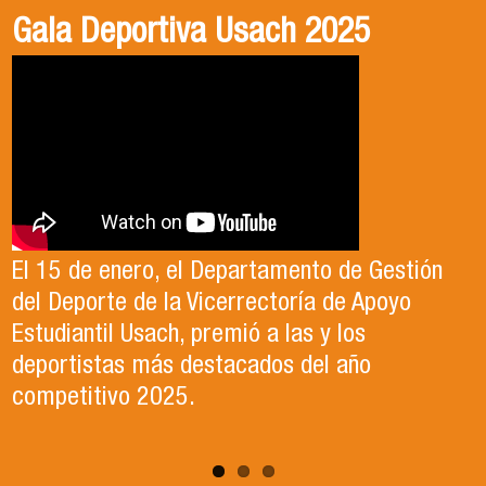
Gala Deportiva Usach 2025
Usach en el Territorio, capítulo 2
Candidatura Director de Escuela
2025-2026, Dr. Celso Sánchez.
El 15 de enero, el Departamento de Gestión
En este segundo capítulo conoceremos el
del Deporte de la Vicerrectoría de Apoyo
Proyecto Ludo Inclusión, liderado por el
Te invitamos a revisar el video de nuestro
Estudiantil Usach, premió a las y los
profesor Claudio Farías y estudiantes de
candidato , el Dr. Celso Sanchez para el cargo
deportistas más destacados del año
Pedagogía en Educación Física de la Facultad
de Director de Escuela período 2025-2026.
competitivo 2025.
de Ciencias Médicas de la Uni