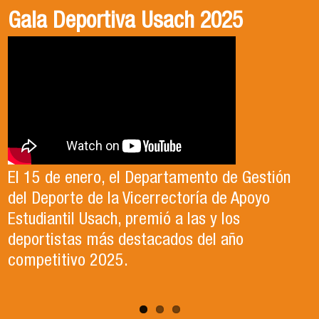
Gala Deportiva Usach 2025
Usach en el Territorio, capítulo 2
Candidatura Director de Escuela
2025-2026, Dr. Celso Sánchez.
El 15 de enero, el Departamento de Gestión
En este segundo capítulo conoceremos el
del Deporte de la Vicerrectoría de Apoyo
Proyecto Ludo Inclusión, liderado por el
Te invitamos a revisar el video de nuestro
Estudiantil Usach, premió a las y los
profesor Claudio Farías y estudiantes de
candidato , el Dr. Celso Sanchez para el cargo
deportistas más destacados del año
Pedagogía en Educación Física de la Facultad
de Director de Escuela período 2025-2026.
competitivo 2025.
de Ciencias Médicas de la Uni