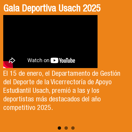
Gala Deportiva Usach 2025
Usach en el Territorio, capítulo 2
Candidatura Director de Escuela
2025-2026, Dr. Celso Sánchez.
El 15 de enero, el Departamento de Gestión
En este segundo capítulo conoceremos el
del Deporte de la Vicerrectoría de Apoyo
Proyecto Ludo Inclusión, liderado por el
Te invitamos a revisar el video de nuestro
Estudiantil Usach, premió a las y los
profesor Claudio Farías y estudiantes de
candidato , el Dr. Celso Sanchez para el cargo
deportistas más destacados del año
Pedagogía en Educación Física de la Facultad
de Director de Escuela período 2025-2026.
competitivo 2025.
de Ciencias Médicas de la Uni