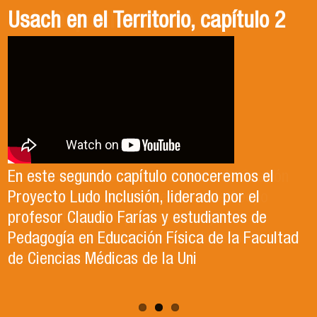
Gala Deportiva Usach 2025
Usach en el Territorio, capítulo 2
Candidatura Director de Escuela
2025-2026, Dr. Celso Sánchez.
El 15 de enero, el Departamento de Gestión
En este segundo capítulo conoceremos el
del Deporte de la Vicerrectoría de Apoyo
Proyecto Ludo Inclusión, liderado por el
Te invitamos a revisar el video de nuestro
Estudiantil Usach, premió a las y los
profesor Claudio Farías y estudiantes de
candidato , el Dr. Celso Sanchez para el cargo
deportistas más destacados del año
Pedagogía en Educación Física de la Facultad
de Director de Escuela período 2025-2026.
competitivo 2025.
de Ciencias Médicas de la Uni