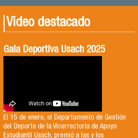
Video destacado
Gala Deportiva Usach 2025
Usach en el Territorio, capítulo 2
Candidatura Director de Escuela
2025-2026, Dr. Celso Sánchez.
El 15 de enero, el Departamento de Gestión
En este segundo capítulo conoceremos el
del Deporte de la Vicerrectoría de Apoyo
Proyecto Ludo Inclusión, liderado por el
Te invitamos a revisar el video de nuestro
Estudiantil Usach, premió a las y los
profesor Claudio Farías y estudiantes de